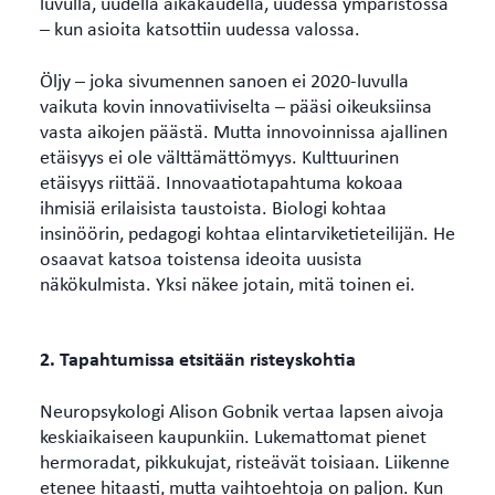
luvulla, uudella aikakaudella, uudessa ympäristössä
– kun asioita katsottiin uudessa valossa.
Öljy – joka sivumennen sanoen ei 2020-luvulla
vaikuta kovin innovatiiviselta – pääsi oikeuksiinsa
vasta aikojen päästä. Mutta innovoinnissa ajallinen
etäisyys ei ole välttämättömyys. Kulttuurinen
etäisyys riittää. Innovaatiotapahtuma kokoaa
ihmisiä erilaisista taustoista. Biologi kohtaa
insinöörin, pedagogi kohtaa elintarviketieteilijän. He
osaavat katsoa toistensa ideoita uusista
näkökulmista. Yksi näkee jotain, mitä toinen ei.
2. Tapahtumissa etsitään risteyskohtia
Neuropsykologi Alison Gobnik vertaa lapsen aivoja
keskiaikaiseen kaupunkiin. Lukemattomat pienet
hermoradat, pikkukujat, risteävät toisiaan. Liikenne
etenee hitaasti, mutta vaihtoehtoja on paljon. Kun