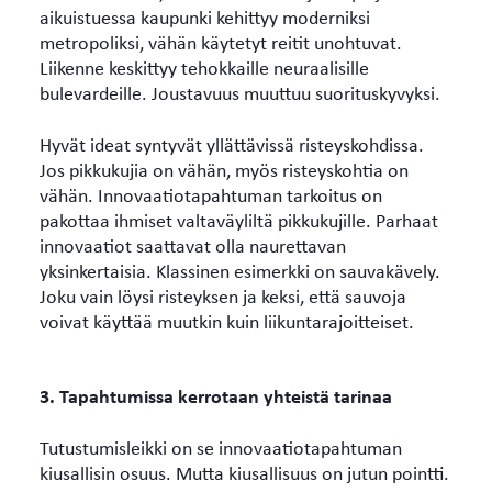
aikuistuessa kaupunki kehittyy moderniksi
metropoliksi, vähän käytetyt reitit unohtuvat.
Liikenne keskittyy tehokkaille neuraalisille
bulevardeille. Joustavuus muuttuu suorituskyvyksi.
Hyvät ideat syntyvät yllättävissä risteyskohdissa.
Jos pikkukujia on vähän, myös risteyskohtia on
vähän. Innovaatiotapahtuman tarkoitus on
pakottaa ihmiset valtaväyliltä pikkukujille. Parhaat
innovaatiot saattavat olla naurettavan
yksinkertaisia. Klassinen esimerkki on sauvakävely.
Joku vain löysi risteyksen ja keksi, että sauvoja
voivat käyttää muutkin kuin liikuntarajoitteiset.
3. Tapahtumissa kerrotaan yhteistä tarinaa
Tutustumisleikki on se innovaatiotapahtuman
kiusallisin osuus. Mutta kiusallisuus on jutun pointti.