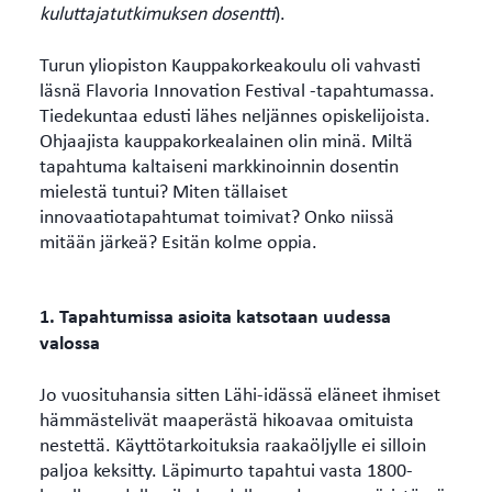
kuluttajatutkimuksen dosentti
).
Turun yliopiston Kauppakorkeakoulu oli vahvasti
läsnä Flavoria Innovation Festival -tapahtumassa.
Tiedekuntaa edusti lähes neljännes opiskelijoista.
Ohjaajista kauppakorkealainen olin minä. Miltä
tapahtuma kaltaiseni markkinoinnin dosentin
mielestä tuntui? Miten tällaiset
innovaatiotapahtumat toimivat? Onko niissä
mitään järkeä? Esitän kolme oppia.
1. Tapahtumissa asioita katsotaan uudessa
valossa
Jo vuosituhansia sitten Lähi-idässä eläneet ihmiset
hämmästelivät maaperästä hikoavaa omituista
nestettä. Käyttötarkoituksia raakaöljylle ei silloin
paljoa keksitty. Läpimurto tapahtui vasta 1800-