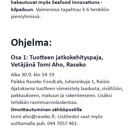
hakeutuvat myös Seafood Innovations -
kilpailuun
. Valmennus tapahtuu 3-6 henkilön
pienryhmissä.
Ohjelma:
Osa 1: Tuotteen jatkokehityspaja,
Vetäjänä Tomi Aho
,
Raseko
Aika 30.9. klo 14-19
Paikka Raseko FoodLab, Juhaninkuja 1, Raisio
Ajatuksena tuotteen viimeistely laadusta, sisältöön,
pakkaukseen, makuun ja rakenteeseen. Lisäksi
tehdään ravintoarvolaskentaa.
Ilmoittautuminen sähköpostilla
tomi.aho@raseko.fi. Lisätiedot saat myös
soittamalla puh. 044 7057 461.