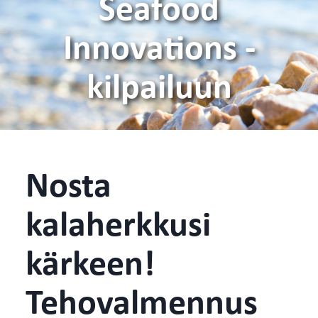
Seafood
Innovations -
kilpailuun
Nosta
kalaherkkusi
kärkeen!
Tehovalmennus