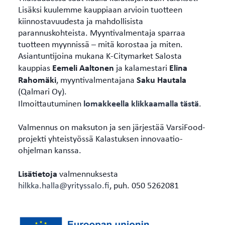
Lisäksi kuulemme kauppiaan arvioin tuotteen
kiinnostavuudesta ja mahdollisista
parannuskohteista. Myyntivalmentaja sparraa
tuotteen myynnissä – mitä korostaa ja miten.
Asiantuntijoina mukana K-Citymarket Salosta
Eemeli Aaltonen
Elina
kauppias
ja kalamestari
Rahomäki
Saku Hautala
, myyntivalmentajana
(Qalmari Oy).
lomakkeella klikkaamalla tästä
Ilmoittautuminen
.
Valmennus on maksuton ja sen järjestää VarsiFood-
projekti yhteistyössä Kalastuksen innovaatio-
ohjelman kanssa.
Lisätietoja
valmennuksesta
hilkka.halla@yrityssalo.fi
, puh. 050 5262081