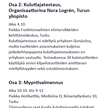
Osa 2: Kuluttajatestaus,
Organisaattorina Nora Logrén, Turun
yliopisto
Aika 4.10.
Paikka Funktionaalisten elintarvikkeiden
kehittämiskeskus, Turku
Kuluttajatestaus ei edellytä yrityksen läsnäoloa,
mutta tuotteiden asianmukainen kuljetus
jatkokehityspajasta kuluttajatestaukseen on
yrityksen vastuulla. Testauksessa 30 kalatuotteiden
käyttäjää arvioi kilpailutuotteiden aistittavan
miellyttävyyden sekä ostokiinnostuksen.
Osa 3: Myyntivalmennus
Aika 10.10. klo 9-12
Paikka Aistikattila, Medisiina D, Kiinamyllynkatu 10,
Turku
Tilaisuudessa saat kuulla kuluttajaraadin tulokset.