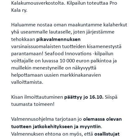
Kalakumousverkostolta. Kilpailun toteuttaa Pro
Kala ry.
Haluamme nostaa oman maakuntamme kalaherkut
yhä useammalle lautaselle, joten järjestämme
pikavalmennuksen
tehokkaan
varsinaissuomalaisten tuotteiden kisamenestystä
parantamaan! Seafood Innovations -kilpailun
voittajalle on luvassa 10 000 euron palkintoa ja
muillekin menestyneille on näkyvyyttä
helpottamaan uusien markkinakanavien
valloittamista.
päättyy jo 16.10.
Kisan ilmoittautuminen
Siispä
tuumasta toimeen!
olemassa olevan
Valmennusohjelma tarjotaan jo
tuotteen jatkokehitykseen ja myyntiin
.
osallistujat
Valmennuksen ehtona on myös, että